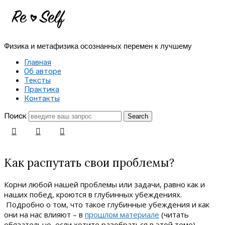
Re-
Self
Физика и метафизика осознанных перемен к лучшему
|
Главная
Создай
Об авторе
Тексты
себя
Практика
Контакты
заново
Поиск
Как распутать свои проблемы?
Корни любой нашей проблемы или задачи, равно как и
наших побед, кроются в глубинных убеждениях.
Подробно о том, что такое глубинные убеждения и как
они на нас влияют – в
прошлом материале
(читать
обязательно, если хотите разобраться в этой теме),