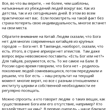
Все, во что вы верите, – не более, чем шаблоны,
натыканные из убеждений людей вокруг вас. Как из
детства, так и из сегодняшних дней. В этом во всем
практически нет вас. Если посмотреть на такой факт без
страха потерять свою индивидуальность, многое встанет
на свои места.
Обратите внимание на Китай. Людям сказали, что Бога
нет: для многих современных китайцев из крупных
городов — Бога нет. В Таиланде, наоборот, сказали, что
есть. Итого, в стране априори нет атеистов. Там даже
вопрос веры невозможно поставить: «Есть Бог или нет?»
Для тайцев, разумеется, есть. То же самое на Бали. В
России одно время говорили, что Бога нет – родилось
поколение людей сомневающихся, потом передумали и
решили, что Бог есть – наш результат на текущий
момент: многие верят, но все с разным отношением к
институту церкви и собственной необходимости ее
регулярно посещать.
Можно спросить: а кто говорит людям о таких вещах, как
существование Бога или его отсутствие, например? Кто
воздействует на умы? В первую очередь – наше близкое