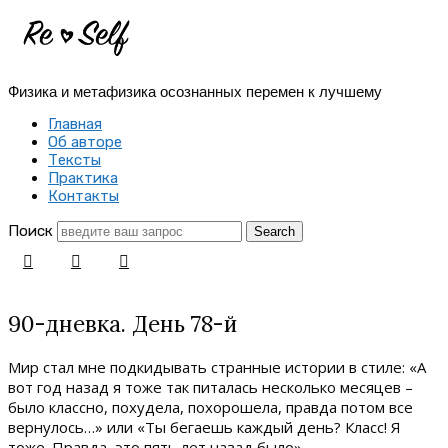
Re-
Self
Физика и метафизика осознанных перемен к лучшему
|
Главная
Создай
Об авторе
Тексты
себя
Практика
Контакты
заново
Поиск
90-дневка. День 78-й
Мир стал мне подкидывать странные истории в стиле: «А
вот год назад я тоже так питалась несколько месяцев –
было классно, похудела, похорошела, правда потом все
вернулось…» или «Ты бегаешь каждый день? Класс! Я
тоже. Правда, это пять лет назад было».