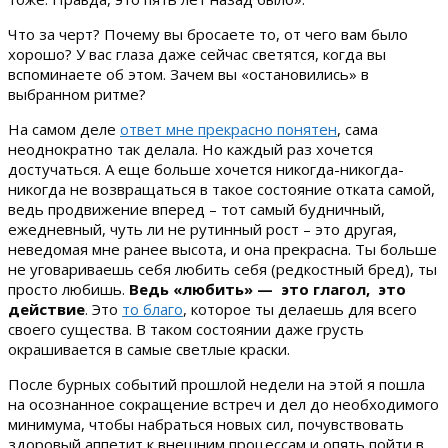
Что за черт? Почему вы бросаете то, от чего вам было
хорошо? У вас глаза даже сейчас светятся, когда вы
вспоминаете об этом. Зачем
вы «остановились» в
выбранном ритме?
На самом де
ле
ответ мне прекрасно понятен
,
сама
неоднократно так делала. Но каждый раз хочется
достучаться. А еще больше хочется никогда-никогда-
никогда не возвращаться в такое состояние отката самой,
ведь продвижение вперед – тот самый будничный,
ежедневный, чуть ли не рутинный рост – это другая,
неведомая мне ранее высота, и она прекрасна. Ты больше
не уговариваешь себя любить себя (редкостный бред), ты
просто любишь.
Ведь «любить» — это глагол, это
действие
. Это
то благо
, которое ты делаешь для всего
своего существа. В таком состоянии даже грусть
окрашивается в самые светлые краски.
После бурных событий прошлой недели на этой я пошла
на осознанное сокращение встреч и дел до необходимого
минимума, чтобы набраться новых сил, почувствовать
здоровый аппетит к внешним процессам и опять пойти в