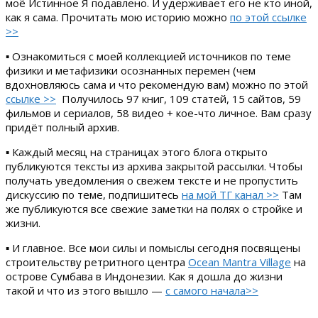
моё Истинное Я подавлено. И удерживает его не кто иной,
как я сама. Прочитать мою историю можно
по этой ссылке
>>
▪ Ознакомиться с моей коллекцией источников по теме
физики и метафизики осознанных перемен (чем
вдохновляюсь сама и что рекомендую вам) можно по этой
ссылке >>
Получилось 97 книг, 109 статей, 15 сайтов, 59
фильмов и сериалов, 58 видео + кое-что личное. Вам сразу
придёт полный архив.
▪ Каждый месяц на страницах этого блога открыто
публикуются тексты из архива закрытой рассылки. Чтобы
получать уведомления о свежем тексте и не пропустить
дискуссию по теме, подпишитесь
на мой ТГ канал >>
Там
же публикуются все свежие заметки на полях о стройке и
жизни.
▪ И главное. Все мои силы и помыслы сегодня посвящены
строительству ретритного центра
Ocean Mantra Village
на
острове Сумбава в Индонезии. Как я дошла до жизни
такой и что из этого вышло —
с самого начала>>
…