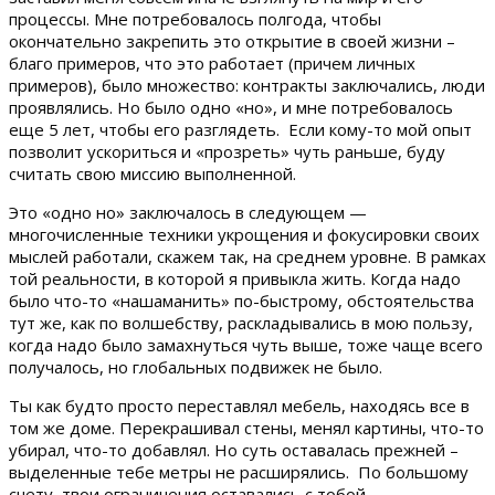
процессы. Мне потребовалось полгода, чтобы
окончательно закрепить это открытие в своей жизни –
благо примеров, что это работает (причем личных
примеров), было множество: контракты заключались, люди
проявлялись. Но было одно «но», и мне потребовалось
еще 5 лет, чтобы его разглядеть. Если кому-то мой опыт
позволит ускориться и «прозреть» чуть раньше, буду
считать свою миссию выполненной.
Это «одно но» заключалось в следующем —
многочисленные техники укрощения и фокусировки своих
мыслей работали, скажем так, на среднем уровне. В рамках
той реальности, в которой я привыкла жить. Когда надо
было что-то «нашаманить» по-быстрому, обстоятельства
тут же, как по волшебству, раскладывались в мою пользу,
когда надо было замахнуться чуть выше, тоже чаще всего
получалось, но глобальных подвижек не было.
Ты как будто просто переставлял мебель, находясь все в
том же доме. Перекрашивал стены, менял картины, что-то
убирал, что-то добавлял. Но суть оставалась прежней –
выделенные тебе метры не расширялись. По большому
счету, твои ограничения оставались с тобой.