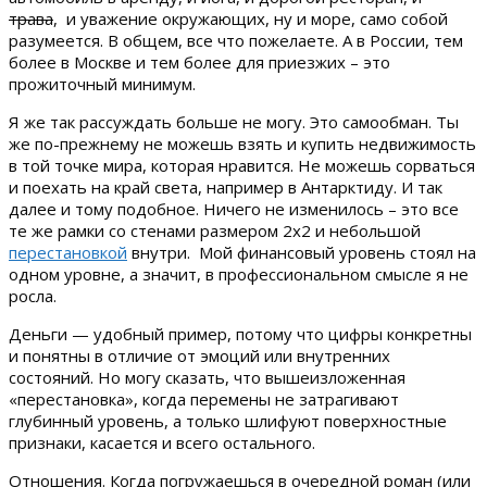
трава
, и уважение окружающих, ну и море, само собой
разумеется. В общем, все что пожелаете. А в России, тем
более в Москве и тем более для приезжих – это
прожиточный минимум.
Я же так рассуждать больше не могу. Это самообман. Ты
же по-прежнему не можешь взять и купить недвижимость
в той точке мира, которая нравится. Не можешь сорваться
и поехать на край света, например в Антарктиду. И так
далее и тому подобное. Ничего не изменилось – это все
те же рамки со стенами размером 2х2 и небольшой
перестановкой
внутри. Мой финансовый уровень стоял на
одном уровне, а значит, в профессиональном смысле я не
росла.
Деньги — удобный пример, потому что цифры конкретны
и понятны в отличие от эмоций или внутренних
состояний. Но могу сказать, что вышеизложенная
«перестановка», когда перемены не затрагивают
глубинный уровень, а только шлифуют поверхностные
признаки, касается и всего остального.
Отношения. Когда погружаешься в очередной роман (или