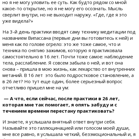
но я не могу уловить ее суть. Как будто рядом со мной
какое-то открытие, но я не могу его осознать. Мысль
сверлит внутри, но не выходит наружу. «Где, где я это
уже видела?»
На 3-й день практики вводят саму технику медитации под
названием Випассана (первые дни вы готовитесь к ней) и
меня как по голове огрело: это же тоже самое, что и
техника по снятию зажимов, которую я практиковала
самостоятельно в 16 лет. Почти тоже самое: наблюдение
тела, расслабление. Я совсем забыла о ней, и вот она
снова – пришла в мою жизнь, как лекарство от внутренних
метаний. В 16 лет это было подростковое становление, а
в 26 лет? Но тут еще один, более серьезный вопрос
отчетливо пришел мне на ум:
— А что, если сейчас, после практики в 26 лет,
которая мне так помогает, я опять забуду и с
течением времени перестану практиковать?
И знаете, я услышала внятный ответ внутри себя.
Называйте это галлюцинацией или голосом моей души,
мне все равно, я услышала четкий, безэмоциональный и, я