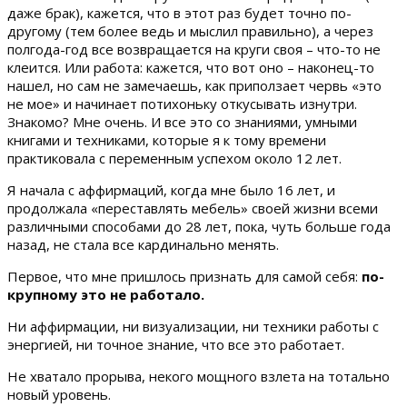
даже брак), кажется, что в этот раз будет точно по-
другому (тем более ведь и мыслил правильно), а через
полгода-год все возвращается на круги своя – что-то не
клеится. Или работа: кажется, что вот оно – наконец-то
нашел, но сам не замечаешь, как приползает червь «это
не мое» и начинает потихоньку откусывать изнутри.
Знакомо? Мне очень. И все это со знаниями, умными
книгами и техниками, которые я к тому времени
практиковала с переменным успехом около 12 лет.
Я начала с аффирмаций, когда мне было 16 лет, и
продолжала «переставлять мебель» своей жизни всеми
различными способами до 28 лет, пока, чуть больше года
назад, не стала все кардинально менять.
Первое, что мне пришлось признать для самой себя:
по-
крупному это не работало.
Ни аффирмации, ни визуализации, ни техники работы с
энергией, ни точное знание, что все это работает.
Не хватало прорыва, некого мощного взлета на тотально
новый уровень.