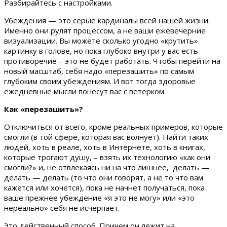
Разбирайтесь с настройками.
Убеждения — это серые кардиналы всей нашей жизни.
Именно они рулят процессом, а не ваши ежевечерние
визуализации. Вы можете сколько угодно «крутить»
картинку в голове, но пока глубоко внутри у вас есть
противоречие – это не будет работать. Чтобы перейти на
новый масштаб, себя надо «перезашить» по самым
глубоким своим убеждениям. И вот тогда здоровые
ежедневные мысли понесут вас с ветерком.
Как «перезашить»?
Отключиться от всего, кроме реальных примеров, которые
смогли (в той сфере, которая вас волнует). Найти таких
людей, хоть в реале, хоть в Интернете, хоть в книгах,
которые трогают душу, – взять их технологию «как они
смогли?» и, не отвлекаясь ни на что лишнее, делать —
делать — делать (то что они говорят, а не то что вам
кажется или хочется), пока не начнет получаться, пока
ваше прежнее убеждение «я это не могу» или «это
нереально» себя не исчерпает.
Это действенный способ. Причем он лежит на