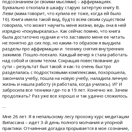
подсознанием (и своими мыслями) – аффирмациях.
Буквально откопала в шкафу старую затертую книгу В.
Леви (мама говорит, что купила ее тоже, когда ей было
16). Книга имела такой вид, будто всем своим существом
говорила, что может научить меня жизни, ведь она в ней
изрядно «покувыркалась». Как сейчас помню, что книга
была достаточно нудная и что заставило меня ее читать
не понятно до сих пор, но каким-то образом я выудила
разделы про аффирмации и технику снятия внутренних
зажимов. Пошло-поехало. Каждый вечер я стала работать
над собой и своим телом. Сокращая повествование до
сути – результат был такой: я как-то очень быстро
разделалась с подростковыми комплексами, похорошела,
закончила учебу, пошла на новую учебу, наладила личную
жизнь и нашла работу (я работала, когда училась). И? И
забросила все техники где-то в 19 лет. Конечно же. Зачем
продолжать? Раз уже все хорошо и так удачно сложилось.
…
Мне 26 лет. Я в непальскому лесу прохожу курс медитации
Випассана – идет 3-й день полного молчания и упорной
практики. Отчаянная догадка прорывается в мое сознание,