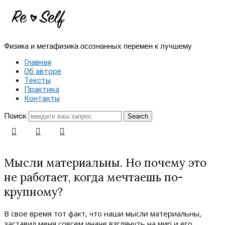
Re-
Self
Физика и метафизика осознанных перемен к лучшему
|
Главная
Создай
Об авторе
Тексты
себя
Практика
Контакты
заново
Поиск
Мысли материальны. Но почему это
не работает, когда мечтаешь по-
крупному?
В свое время тот факт, что наши мысли материальны,
заставил меня совсем иначе взглянуть на мир и его