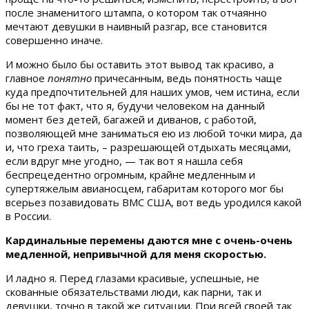
после знаменитого штампа, о котором так отчаянно
мечтают девушки в наивный разгар, все становится
совершенно иначе.
И можно было бы оставить этот вывод так красиво, а
главное
понятно
причесанным, ведь понятность чаще
куда предпочтительней для наших умов, чем истина, если
бы не тот факт, что я, будучи человеком на данный
момент без детей, багажей и диванов, с работой,
позволяющей мне заниматься ею из любой точки мира, да
и, что греха таить, – разрешающей отдыхать месяцами,
если вдруг мне угодно, — так вот я нашла себя
беспрецедентно огромным, крайне медленным и
супертяжелым авианосцем, габаритам которого мог бы
всерьез позавидовать ВМС США, вот ведь уродился какой
в России.
Кардинальные перемены даются мне с очень-очень
медленной, непривычной для меня скоростью.
И ладно я. Перед глазами красивые, успешные, не
скованные обязательствами люди, как парни, так и
девушки, точно в такой же ситуации. При всей своей так