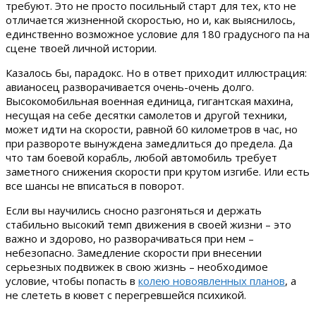
требуют. Это не просто посильный старт для тех, кто не
отличается жизненной скоростью, но и, как выяснилось,
единственно возможное условие для 180 градусного па на
сцене твоей личной истории.
Казалось бы, парадокс. Но в ответ приходит иллюстрация:
авианосец разворачивается очень-очень долго.
Высокомобильная военная единица, гигантская махина,
несущая на себе десятки самолетов и другой техники,
может идти на скорости, равной 60 километров в час, но
при развороте вынуждена замедлиться до предела. Да
что там боевой корабль, любой автомобиль требует
заметного снижения скорости при крутом изгибе. Или есть
все шансы не вписаться в поворот.
Если вы научились сносно разгоняться и держать
стабильно высокий темп движения в своей жизни – это
важно и здорово, но разворачиваться при нем –
небезопасно. Замедление скорости при внесении
серьезных подвижек в свою жизнь – необходимое
условие, чтобы попасть в
колею новоявленных планов
, а
не слететь в кювет с перегревшейся психикой.