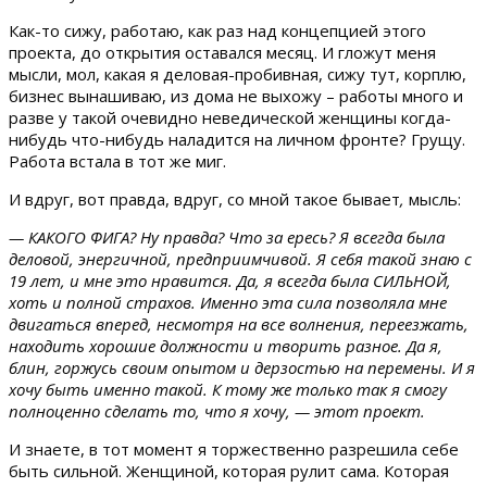
Как-то сижу, работаю, как раз над концепцией этого
проекта, до открытия оставался месяц. И гложут меня
мысли, мол, какая я деловая-пробивная, сижу тут, корплю,
бизнес вынашиваю, из дома не выхожу – работы много и
разве у такой очевидно неведической женщины когда-
нибудь что-нибудь наладится на личном фронте? Грущу.
Работа встала в тот же миг.
И вдруг, вот правда, вдруг, со мной такое бывает
,
мысль:
— КАКОГО ФИГА? Ну правда? Что за ересь? Я всегда была
деловой, энергичной, предприимчивой. Я себя такой знаю с
19 лет, и мне это нравится. Да, я всегда была СИЛЬНОЙ,
хоть и полной страхов. Именно эта сила позволяла мне
двигаться вперед, несмотря на все волнения, переезжать,
находить хорошие должности и творить разное. Да я,
блин, горжусь своим опытом и дерзостью на перемены. И я
хочу быть именно такой. К тому же только так я смогу
полноценно сделать то, что я хочу, — этот проект.
И знаете, в тот момент я торжественно разрешила себе
быть сильной. Женщиной, которая рулит сама. Которая