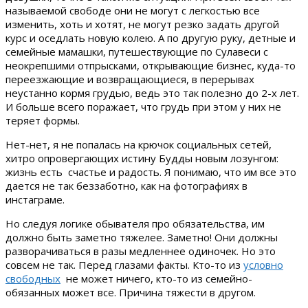
называемой свободе они не могут с легкостью все
изменить, хоть и хотят, не могут резко задать другой
курс и оседлать новую колею. А по другую руку, детные и
семейные мамашки, путешествующие по Сулавеси с
неокрепшими отпрысками, открывающие бизнес, куда-то
переезжающие и возвращающиеся, в перерывах
неустанно кормя грудью, ведь это так полезно до 2-х лет.
И больше всего поражает, что грудь при этом у них не
теряет формы.
Нет-нет, я не попалась на крючок социальных сетей,
хитро опровергающих истину Будды новым лозунгом:
жизнь есть счастье и радость. Я понимаю, что им все это
дается не так беззаботно, как на фотографиях в
инстаграме.
Но следуя логике обывателя про обязательства, им
должно быть заметно тяжелее. Заметно! Они должны
разворачиваться в разы медленнее одиночек. Но это
совсем не так. Перед глазами факты. Кто-то из
условно
свободных
не может ничего, кто-то из семейно-
обязанных может все. Причина тяжести в другом.