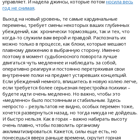
управляет. И надела джинсы, которые потом
носила весь
год не снимая
.
Выход на новый уровень, те самые кардинальные
перемены, требует смены некоторых ваших глубинных
убеждений, как хронически тормозящих, так и тех, что
когда-то служили вам верой и правдой. Распознать их
можно только в процессе, как блоки, которые мешают
плавному движению в выбранную сторону. Именно
поэтому в момент судьбоносного поворота лучше
двигаться чуть медленнее и наблюдать за собой,
оперативно реагируя и постоянно перетряхивая свои
внутренние полки на предмет устаревших концепций.
Если убеждений немного, впишитесь в новую колею легче,
если требуется более серьезная перестройка психики –
будете идти очень медленно. Но важно, чтобы это
«медленно» было постоянным и стабильным. Здесь
непросто – результатов не видно, особых перемен тоже,
хочется развернуться назад, но тогда никуда не дойдешь.
И быстро нельзя. Как в горах – важно набирать высоту
очень плавно, чтобы позволить организму
акклиматизироваться. Кажется, силы еще есть, но
понесешься вверх раньше времени, скрутит горная