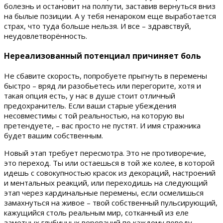
болезнь и остановит на полпути, заставив вернуться вниз
на былые позиции. А у тебя ненароком еще выработается
страх, что туда больше нельзя. И все – здравствуй,
неудовлетворённость.
Нереализованный потенциал причиняет боль
Не сбавите скорость, попробуете прыгнуть в перемены
быстро – вряд ли разобьетесь или перегорите, хотя и
такая опция есть, у нас в душе стоит отличный
предохранитель. Если ваши старые убеждения
несовместимы с той реальностью, на которую вы
претендуете, – вас просто не пустят. И имя стражника
будет вашим собственным.
Новый этап требует пересмотра. Это не противоречие,
это переход. Ты или остаешься в той же колее, в которой
идешь с совокупностью красок из декораций, настроений
и ментальных реакций, или переходишь на следующий
этап через кардинальные перемены, если осмелишься
замахнуться на живое – твой собственный пульсирующий,
кажущийся столь реальным мир, сотканный из еле
заметных глубинных верований по каждому поводу.