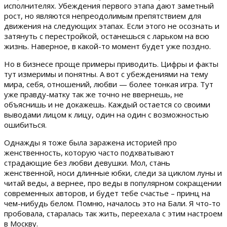
исполнителях. Убеждения первого этапа дают заметный
рост, но являются непреодолимым препятствием для
движения на следующих этапах. Если этого не осознать и
затянуть с перестройкой, останешься с ларьком на всю
жизнь. Наверное, в какой-то момент будет уже поздно.
Но в бизнесе проще примеры приводить. Цифры и факты
тут измеримы и понятны. А вот с убеждениями на тему
мира, себя, отношений, любви — более тонкая игра. Тут
уже правду-матку так же точно не ввернешь, не
объяснишь и не докажешь. Каждый остается со своими
выводами лицом к лицу, один на один с возможностью
ошибиться.
Однажды я тоже была заражена историей про
женственность, которую часто подхватывают
страдающие без любви девушки. Мол, стань
женственной, носи длинные юбки, следи за циклом луны и
читай веды, а вернее, про веды в популярном сокращении
современных авторов, и будет тебе счастье – принц на
чем-нибудь белом. Помню, началось это на Бали. Я что-то
пробовала, старалась так жить, переехала с этим настроем
в Москву.