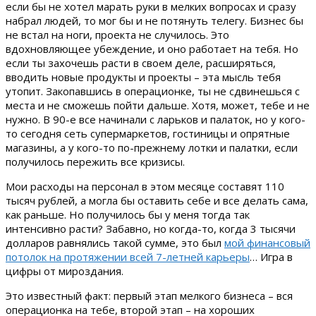
если бы не хотел марать руки в мелких вопросах и сразу
набрал людей, то мог бы и не потянуть телегу. Бизнес бы
не встал на ноги, проекта не случилось. Это
вдохновляющее убеждение, и оно работает на тебя. Но
если ты захочешь расти в своем деле, расширяться,
вводить новые продукты и проекты – эта мысль тебя
утопит. Закопавшись в операционке, ты не сдвинешься с
места и не сможешь пойти дальше. Хотя, может, тебе и не
нужно. В 90-е все начинали с ларьков и палаток, но у кого-
то сегодня сеть супермаркетов, гостиницы и опрятные
магазины, а у кого-то по-прежнему лотки и палатки, если
получилось пережить все кризисы.
Мои расходы на персонал в этом месяце составят 110
тысяч рублей, а могла бы оставить себе и все делать сама,
как раньше. Но получилось бы у меня тогда так
интенсивно расти? Забавно, но когда-то, когда 3 тысячи
долларов равнялись такой сумме, это был
мой финансовый
потолок на протяжении всей 7-летней карьеры
… Игра в
цифры от мироздания.
Это известный факт: первый этап мелкого бизнеса – вся
операционка на тебе, второй этап – на хороших