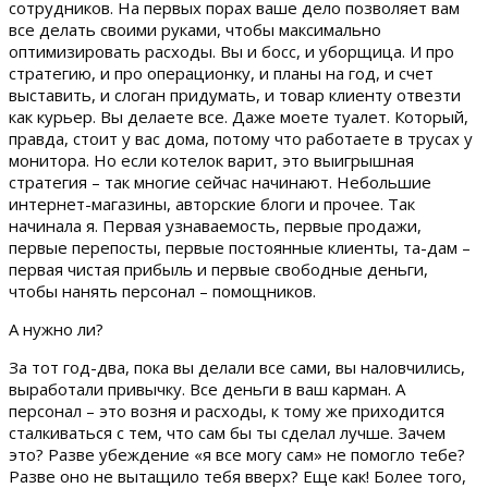
сотрудников. На первых порах ваше дело позволяет вам
все делать своими руками, чтобы максимально
оптимизировать расходы. Вы и босс, и уборщица. И про
стратегию, и про операционку, и планы на год, и счет
выставить, и слоган придумать, и товар клиенту отвезти
как курьер. Вы делаете все. Даже моете туалет. Который,
правда, стоит у вас дома, потому что работаете в трусах у
монитора. Но если котелок варит, это выигрышная
стратегия – так многие сейчас начинают. Небольшие
интернет-магазины, авторские блоги и прочее. Так
начинала я. Первая узнаваемость, первые продажи,
первые перепосты, первые постоянные клиенты, та-дам –
первая чистая прибыль и первые свободные деньги,
чтобы нанять персонал – помощников.
А нужно ли?
За тот год-два, пока вы делали все сами, вы наловчились,
выработали привычку. Все деньги в ваш карман. А
персонал – это возня и расходы, к тому же приходится
сталкиваться с тем, что сам бы ты сделал лучше. Зачем
это? Разве убеждение «я все могу сам» не помогло тебе?
Разве оно не вытащило тебя вверх? Еще как! Более того,