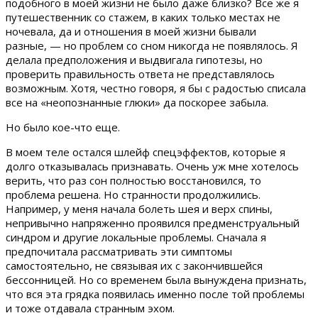
подобного в моей жизни не было даже близко? Все же я
путешественник со стажем, в каких только местах не
ночевала, да и отношения в моей жизни бывали
разные, — но проблем со сном никогда не появлялось. Я
делала предположения и выдвигала гипотезы, но
проверить правильность ответа не представлялось
возможным. Хотя, честно говоря, я бы с радостью списала
все на «неопознанные глюки» да поскорее забыла.
Но было кое-что еще.
В моем теле остался шлейф спецэффектов, которые я
долго отказывалась признавать. Очень уж мне хотелось
верить, что раз сон полностью восстановился, то
проблема решена. Но странности продолжились.
Например, у меня начала болеть шея и верх спины,
непривычно напряженно проявился предменструальный
синдром и другие локальные проблемы. Сначала я
предпочитала рассматривать эти симптомы
самостоятельно, не связывая их с закончившейся
бессонницей. Но со временем была вынуждена признать,
что вся эта грядка появилась именно после той проблемы
и тоже отдавала странным эхом.