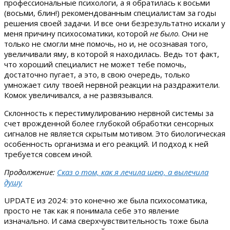
профессиональные психологи, а я обратилась к восьми
(восьми, блин!) рекомендованным специалистам за годы
решения своей задачи. И все они безрезультатно искали у
меня причину психосоматики, которой
не было
. Они не
только не смогли мне помочь, но и, не осознавая того,
увеличивали яму, в которой я находилась. Ведь тот факт,
что хороший специалист не может тебе помочь,
достаточно пугает, а это, в свою очередь, только
умножает силу твоей нервной реакции на раздражители.
Комок увеличивался, а не развязывался.
Склонность к перестимулированию нервной системы за
счет врожденной более глубокой обработки сенсорных
сигналов не является скрытым мотивом. Это биологическая
особенность организма и его реакций. И подход к ней
требуется совсем иной.
Продолжение:
Сказ о том, как я лечила шею, а вылечила
душу
UPDATE из 2024: это конечно же была психосоматика,
просто не так как я понимала себе это явление
изначально. И сама сверхчувствительность тоже была