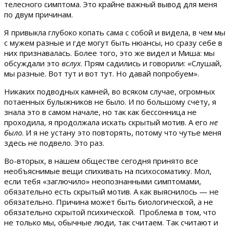
телесного симптома. Это крайне важный вывод для меня
по двум причинам.
Я привыкла глубоко копать сама с собой и видела, в чем мы
с мужем разные и где могут быть нюансы, но сразу себе в
них признавалась. Более того, это же видел и Миша: мы
обсуждали это
вслух
. Прям садились и говорили: «Слушай,
мы разные. Вот тут и вот тут. Но давай попробуем».
Никаких подводных камней, во всяком случае, огромных
потаенных булыжников не было. И по большому счету, я
знала это в самом начале, но так как бессонница не
проходила, я продолжала искать скрытый мотив. А его
не
было
. И я не устану это повторять, потому что чутье меня
здесь не подвело. Это раз.
Во-вторых, в нашем обществе сегодня принято все
необъяснимые вещи спихивать на психосоматику. Мол,
если тебя «заглючило» неопознанными симптомами,
обязательно есть скрытый мотив. А как выяснилось — не
обязательно. Причина может быть биологической, а не
обязательно скрытой психической. Проблема в том, что
не только мы, обычные люди, так считаем. Так считают и