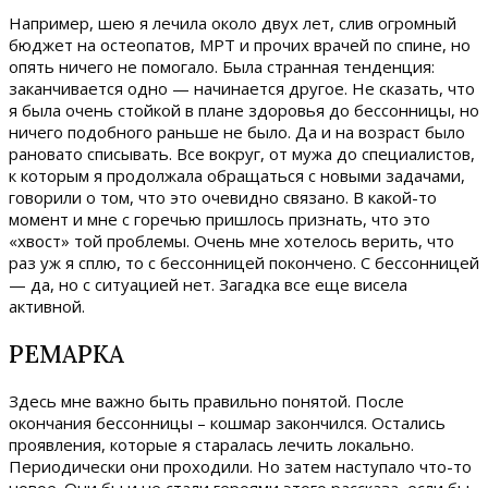
Например, шею я лечила около двух лет, слив огромный
бюджет на остеопатов, МРТ и прочих врачей по спине, но
опять ничего не помогало. Была странная тенденция:
заканчивается одно — начинается другое. Не сказать, что
я была очень стойкой в плане здоровья до бессонницы, но
ничего подобного раньше не было. Да и на возраст было
рановато списывать. Все вокруг, от мужа до специалистов,
к которым я продолжала обращаться с новыми задачами,
говорили о том, что это очевидно связано. В какой-то
момент и мне с горечью пришлось признать, что это
«хвост» той проблемы. Очень мне хотелось верить, что
раз уж я сплю, то с бессонницей покончено. С бессонницей
— да, но с ситуацией нет. Загадка все еще висела
активной.
РЕМАРКА
Здесь мне важно быть правильно понятой. После
окончания бессонницы – кошмар закончился. Остались
проявления, которые я старалась лечить локально.
Периодически они проходили. Но затем наступало что-то
новое. Они бы и не стали героями этого рассказа, если бы,