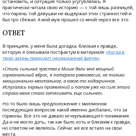
остановить, и ситуация только усугублялась. Я
практически читала свою историю — с той лишь разницей,
что парень той девушки не выдержал этих странностей и
быстро сбежал. А мой муж прошел со мной через все это.
ОТВЕТ
В принципе, у меня была догадка, близкая к правде,
которую я описывала постфактум в материале
«Когда в
твою жизнь приходит неожиданная фигня»
:
«
Столь сильные чувства к Мише дали мне мощный
гормональный вброс, я потеряла равновесие, не только
эмоционально-ментальное, а какое-то эндокринное.
Испугалась первых проявлений и потом уже на силе этого
страха меня стало затягивать еще сильнее».
Но то было лишь предположение с миллионом
последующих вопросов: какой именно дисбаланс, что за
гормоны. Все это не давало исчерпывающего понимания.
Да и не могло дать, так как было хоть и близким к правде,
но ответом не являлось. Сейчас же все встало на свои
места.