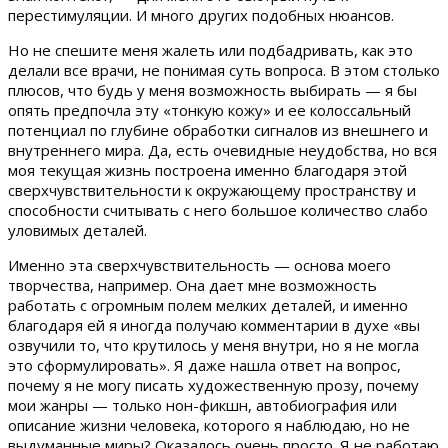
перестимуляции. И много других подобных нюансов.
Но не спешите меня жалеть или подбадривать, как это
делали все врачи, не понимая суть вопроса. В этом столько
плюсов, что будь у меня возможность выбирать — я бы
опять предпочла эту «тонкую кожу» и ее колоссальный
потенциал по глубине обработки сигналов из внешнего и
внутреннего мира. Да, есть очевидные неудобства, но вся
моя текущая жизнь построена именно благодаря этой
сверхчувствительности к окружающему пространству и
способности считывать с него большое количество слабо
уловимых деталей.
Именно эта сверхчувствительность — основа моего
творчества, например. Она дает мне возможность
работать с огромным полем мелких деталей, и именно
благодаря ей я иногда получаю комментарии в духе «вы
озвучили то, что крутилось у меня внутри, но я не могла
это сформулировать». Я даже нашла ответ на вопрос,
почему я не могу писать художественную прозу, почему
мои жанры — только нон-фикшн, автобиография или
описание жизни человека, которого я наблюдаю, но не
выдуманные миры? Оказалось очень просто. Я не работаю