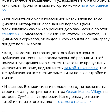
моё Истинное Я подавлено. И удерживает его не кто иной,
как я сама. Прочитать мою историю можно
по этой ссылке
>>
▪ Ознакомиться с моей коллекцией источников по теме
физики и метафизики осознанных перемен (чем
вдохновляюсь сама и что рекомендую вам) можно по этой
ссылке >>
Получилось 97 книг, 109 статей, 15 сайтов, 59
фильмов и сериалов, 58 видео + кое-что личное. Вам сразу
придёт полный архив.
▪ Каждый месяц на страницах этого блога открыто
публикуются тексты из архива закрытой рассылки. Чтобы
получать уведомления о свежем тексте и не пропустить
дискуссию по теме, подпишитесь
на мой ТГ канал >>
Там
же публикуются все свежие заметки на полях о стройке и
жизни.
▪ И главное. Все мои силы и помыслы сегодня посвящены
строительству ретритного центра
Ocean Mantra Village
на
острове Сумбава в Индонезии. Как я дошла до жизни
такой и что из этого вышло —
с самого начала>>
…