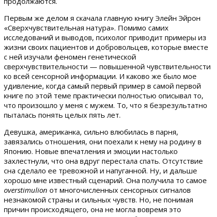
продолжаются.
Первым же делом я скачала главную книгу Элейн Эйрон
«Сверхчувствительная натура». Помимо самих
исследований и выводов, психолог приводит примеры из
жизни своих пациентов и добровольцев, которые вместе
с ней изучали феномен генетической
сверхчувствительности — повышенной чувствительности
ко всей сенсорной информации. И каково же было мое
удивление, когда самый первый пример в самой первой
книге по этой теме практически полностью описывал то,
что произошло у меня с мужем. То, что я безрезультатно
пыталась понять целых пять лет.
Девушка, американка, сильно влюбилась в парня,
завязались отношения, они поехали к нему на родину в
Японию. Новые впечатления и эмоции настолько
захлестнули, что она вдруг перестала спать. Отсутствие
сна сделало ее тревожной и напуганной. Ну, и дальше
хорошо мне известный сценарий. Она получила то самое
overstimulion
от многочисленных сенсорных сигналов
незнакомой страны и сильных чувств. Но, не понимая
причин происходящего, она не могла вовремя это