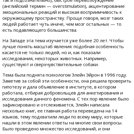
так и подсознательно), быстрое перевозбуждение
(английский термин — overstimulation), акцентирование
эмоциональных реакций и высокая восприимчивость к
окружающему пространству. Проще говоря, мозг таких
людей работает чуть иначе, чем мозг остальных — то
есть подавляющего большинства.
На Западе эта тема изучается уже более 20 лет. Чтобы
лучше понять масштаб явления: подобная особенность
касается не только людей, но и, как показали
исследования, некоторых животных. Например,
существуют и сверхчувствительные собаки.
Тема была поднята психологом Элейн Эйрон в 1996 году.
Заметив за собой эти особенности, она решила проверить
гипотезу и дала объявление в институте, в котором
работала, отбирая добровольцев для анкетирования и
исследования данного феномена. С тех пор явление было
зафиксировано и отслеживается, Элейн написала
несколько книг, ее главная работа переведена на 14
языков, тему подхватили люди по всему миру, которые
нашли в этом явлении ответы на многие свои вопросы.
Было проведено множество исследований, и они