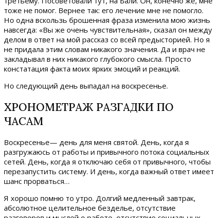
третьему. Посоветовали тут, на Бали. Он, конечно же, мне
тоже не помог. Вернее так: его лечение мне не помогло.
Но одна вскользь брошенная фраза изменила мою жизнь
навсегда: «Вы же очень чувствительная», сказал он между
делом в ответ на мой рассказ со всей предысторией. Но я
не придала этим словам никакого значения. Да и врач не
закладывал в них никакого глубокого смысла. Просто
констатация факта моих ярких эмоций и реакций.
Но следующий день выпадал на воскресенье.
ХРОНОМЕТРАЖ РАЗГАДКИ ПО
ЧАСАМ
Воскресенье— день для меня святой. День, когда я
разгружаюсь от работы и привычного потока социальных
сетей. День, когда я отключаю себя от привычного, чтобы
перезапустить систему. И день, когда важный ответ имеет
шанс прорваться…
Я хорошо помню то утро. Долгий медленный завтрак,
абсолютное целительное безделье, отсутствие
разговоров и мыслей о работе, отсутствие социальных